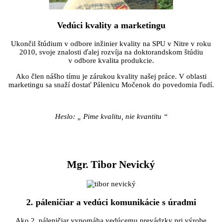
Vedúci kvality a marketingu
Ukončil štúdium v odbore inžinier kvality na SPU v Nitre v roku
2010, svoje znalosti ďalej rozvíja na doktorandskom štúdiu
v odbore kvalita produkcie.
Ako člen nášho tímu je zárukou kvality našej práce. V oblasti
marketingu sa snaží dostať Pálenicu Močenok do povedomia ľudí.
Heslo: „ Pime kvalitu, nie kvantitu “
Mgr. Tibor Nevický
2. páleničiar a vedúci komunikácie s úradmi
Ako 2. páleničiar vypomáha vedúcemu prevádzky pri výrobe