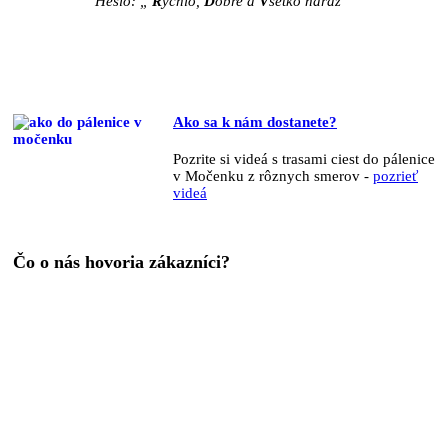
Heslo: „
R
ýchlo,
D
obre a
V
šetko naraz “
Ako sa k nám dostanete?
Pozrite si videá s trasami ciest do pálenice
v Močenku z rôznych smerov -
pozrieť
videá
Čo o nás hovoria zákazníci?